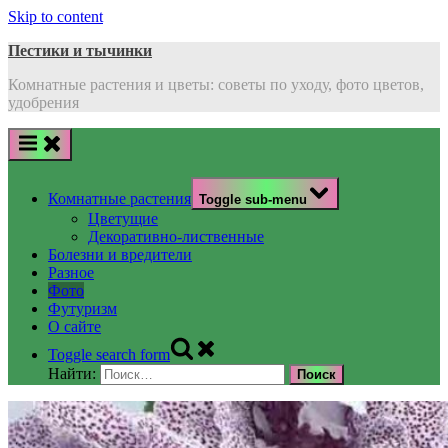
Skip to content
Пестики и тычинки
Комнатные растения и цветы: советы по уходу, фото цветов,
удобрения
Комнатные растения
Toggle sub-menu
Цветущие
Декоративно-лиственные
Болезни и вредители
Разное
Фото
Футуризм
О сайте
Toggle search form
Найти: