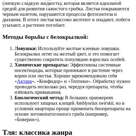
(липкую сладкую жидкость), которая является идеальной
средой для развития сажистого грибка. Листья покрываются
черным налетом, нарушаются процессы фотосинтеза и
дыхания. В итоге листья массово желтеют и опадают, побеги
усыхают, а растение погибает.
Методы борьбы с белокрылкой:
Ловушки:
Используйте желтые клеевые ловушки.
Белокрылки летят на желтый цвет, и это помогает
существенно сократить популяцию взрослых особей.
Химические препараты:
Эффективны системные
инсектициды, которые проникают в растение через
корни или листья. Хорошо зарекомендовали себя
«
Актара
», «Конфидор» и «Теппеки». Обработку нужно
проводить несколько раз, чередуя препараты, чтобы
избежать привыкания.
Биологический метод:
В больших оранжереях
используют хищных клещей
Amblyseius swirskii
, но в
условиях квартиры проще применить биопрепараты на
основе энтомопатогенного гриба (например,
«Боверин»).
Тля: классика жанра