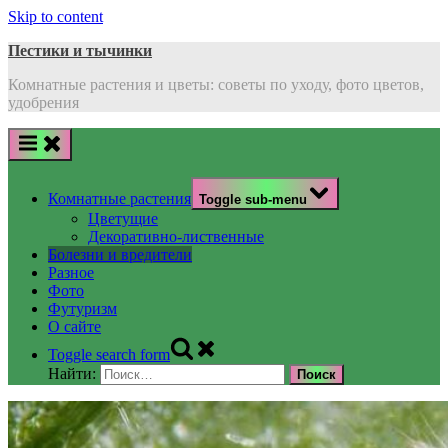
Skip to content
Пестики и тычинки
Комнатные растения и цветы: советы по уходу, фото цветов,
удобрения
Комнатные растения
Toggle sub-menu
Цветущие
Декоративно-лиственные
Болезни и вредители
Разное
Фото
Футуризм
О сайте
Toggle search form
Найти: