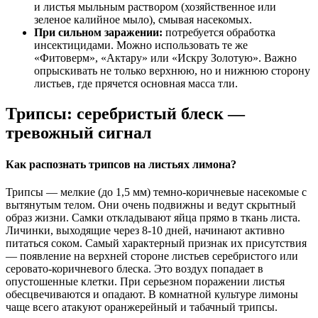
и листья мыльным раствором (хозяйственное или
зеленое калийное мыло), смывая насекомых.
При сильном заражении:
потребуется обработка
инсектицидами. Можно использовать те же
«Фитоверм», «Актару» или «Искру Золотую». Важно
опрыскивать не только верхнюю, но и нижнюю сторону
листьев, где прячется основная масса тли.
Трипсы: серебристый блеск —
тревожный сигнал
Как распознать трипсов на листьях лимона?
Трипсы — мелкие (до 1,5 мм) темно-коричневые насекомые с
вытянутым телом. Они очень подвижны и ведут скрытный
образ жизни. Самки откладывают яйца прямо в ткань листа.
Личинки, выходящие через 8-10 дней, начинают активно
питаться соком. Самый характерный признак их присутствия
— появление на верхней стороне листьев серебристого или
серовато-коричневого блеска. Это воздух попадает в
опустошенные клетки. При серьезном поражении листья
обесцвечиваются и опадают. В комнатной культуре лимоны
чаще всего атакуют оранжерейный и табачный трипсы.