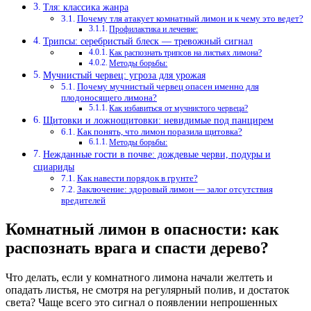
Тля: классика жанра
Почему тля атакует комнатный лимон и к чему это ведет?
Профилактика и лечение:
Трипсы: серебристый блеск — тревожный сигнал
Как распознать трипсов на листьях лимона?
Методы борьбы:
Мучнистый червец: угроза для урожая
Почему мучнистый червец опасен именно для
плодоносящего лимона?
Как избавиться от мучнистого червеца?
Щитовки и ложнощитовки: невидимые под панцирем
Как понять, что лимон поразила щитовка?
Методы борьбы:
Нежданные гости в почве: дождевые черви, подуры и
сциариды
Как навести порядок в грунте?
Заключение: здоровый лимон — залог отсутствия
вредителей
Комнатный лимон в опасности: как
распознать врага и спасти дерево?
Что делать, если у комнатного лимона начали желтеть и
опадать листья, не смотря на регулярный полив, и достаток
света? Чаще всего это сигнал о появлении непрошенных