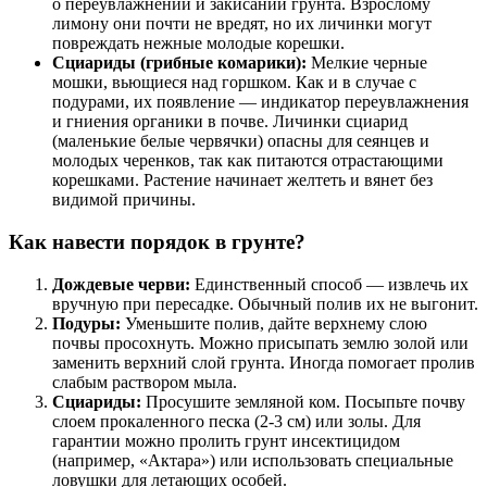
о переувлажнении и закисании грунта. Взрослому
лимону они почти не вредят, но их личинки могут
повреждать нежные молодые корешки.
Сциариды (грибные комарики):
Мелкие черные
мошки, вьющиеся над горшком. Как и в случае с
подурами, их появление — индикатор переувлажнения
и гниения органики в почве. Личинки сциарид
(маленькие белые червячки) опасны для сеянцев и
молодых черенков, так как питаются отрастающими
корешками. Растение начинает желтеть и вянет без
видимой причины.
Как навести порядок в грунте?
Дождевые черви:
Единственный способ — извлечь их
вручную при пересадке. Обычный полив их не выгонит.
Подуры:
Уменьшите полив, дайте верхнему слою
почвы просохнуть. Можно присыпать землю золой или
заменить верхний слой грунта. Иногда помогает пролив
слабым раствором мыла.
Сциариды:
Просушите земляной ком. Посыпьте почву
слоем прокаленного песка (2-3 см) или золы. Для
гарантии можно пролить грунт инсектицидом
(например, «Актара») или использовать специальные
ловушки для летающих особей.