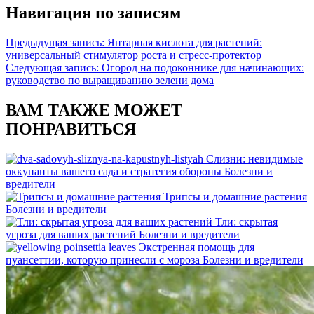
Навигация по записям
Предыдущая запись:
Янтарная кислота для растений:
универсальный стимулятор роста и стресс-протектор
Следующая запись:
Огород на подоконнике для начинающих:
руководство по выращиванию зелени дома
ВАМ ТАКЖЕ МОЖЕТ
ПОНРАВИТЬСЯ
Слизни: невидимые
оккупанты вашего сада и стратегия обороны
Болезни и
вредители
Трипсы и домашние растения
Болезни и вредители
Тли: скрытая
угроза для ваших растений
Болезни и вредители
Экстренная помощь для
пуансеттии, которую принесли с мороза
Болезни и вредители