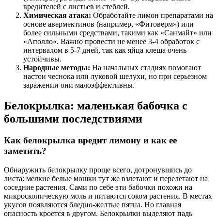
вредителей с листьев и стеблей.
Химическая атака:
Обработайте лимон препаратами на
основе авермектинов (например, «Фитоверм») или
более сильными средствами, такими как «Санмайт» или
«Аполло». Важно провести не менее 3-4 обработок с
интервалом в 5-7 дней, так как яйца клеща очень
устойчивы.
Народные методы:
На начальных стадиях помогают
настои чеснока или луковой шелухи, но при серьезном
заражении они малоэффективны.
Белокрылка: маленькая бабочка с
большими последствиями
Как белокрылка вредит лимону и как ее
заметить?
Обнаружить белокрылку проще всего, дотронувшись до
листа: мелкие белые мошки тут же взлетают и перелетают на
соседние растения. Сами по себе эти бабочки похожи на
микроскопическую моль и питаются соком растения. В местах
укусов появляются бледно-желтые пятна. Но главная
опасность кроется в другом. Белокрылки выделяют падь