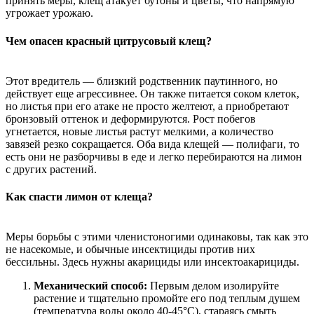
принять меры, клещ атакует бутоны и цветы, что напрямую
угрожает урожаю.
Чем опасен красный цитрусовый клещ?
Этот вредитель — близкий родственник паутинного, но
действует еще агрессивнее. Он также питается соком клеток,
но листья при его атаке не просто желтеют, а приобретают
бронзовый оттенок и деформируются. Рост побегов
угнетается, новые листья растут мелкими, а количество
завязей резко сокращается. Оба вида клещей — полифаги, то
есть они не разборчивы в еде и легко перебираются на лимон
с других растений.
Как спасти лимон от клеща?
Меры борьбы с этими членистоногими одинаковы, так как это
не насекомые, и обычные инсектициды против них
бессильны. Здесь нужны акарициды или инсектоакарициды.
Механический способ:
Первым делом изолируйте
растение и тщательно промойте его под теплым душем
(температура воды около 40-45°C), стараясь смыть