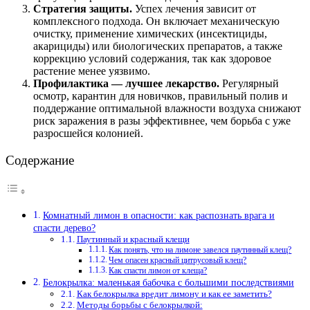
Стратегия защиты.
Успех лечения зависит от
комплексного подхода. Он включает механическую
очистку, применение химических (инсектициды,
акарициды) или биологических препаратов, а также
коррекцию условий содержания, так как здоровое
растение менее уязвимо.
Профилактика — лучшее лекарство.
Регулярный
осмотр, карантин для новичков, правильный полив и
поддержание оптимальной влажности воздуха снижают
риск заражения в разы эффективнее, чем борьба с уже
разросшейся колонией.
Содержание
Комнатный лимон в опасности: как распознать врага и
спасти дерево?
Паутинный и красный клещи
Как понять, что на лимоне завелся паутинный клещ?
Чем опасен красный цитрусовый клещ?
Как спасти лимон от клеща?
Белокрылка: маленькая бабочка с большими последствиями
Как белокрылка вредит лимону и как ее заметить?
Методы борьбы с белокрылкой: