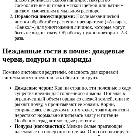
соскоблите все щитовки мягкой щеткой или ватным
диском, смоченным в мыльном растворе.
Обработка инсектицидами:
После механической
чистки обработайте растение препаратами («Актара»,
«Банкол») для уничтожения личинок, которые могут
быть не видны глазу. Обработку нужно повторить 2-3
раза.
Нежданные гости в почве: дождевые
черви, подуры и сциариды
Помимо листовых вредителей, опасность для корневой
системы могут представлять обитатели грунта.
Дождевые черви:
Как ни странно, эти полезные в саду
существа вредны для горшечного лимона. Попадая в
ограниченный объем горшка со свежей землей, они не
рыхлят почву, а пронизывают ее ходами. Корни,
соприкасаясь с воздухом в этих ходах, травмируются и
перестают нормально впитывать влагу и питание.
Особенно страдают молодые растения.
Подуры (ногохвостки):
Мелкие белые прыгающие
насекомые на поверхности почвы. Они сигнализируют