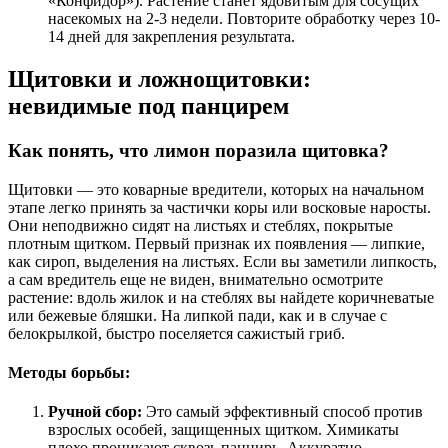
«Конфидор»). Растение станет ядовитым для сосущих
насекомых на 2-3 недели. Повторите обработку через 10-
14 дней для закрепления результата.
Щитовки и ложнощитовки:
невидимые под панцирем
Как понять, что лимон поразила щитовка?
Щитовки — это коварные вредители, которых на начальном
этапе легко принять за частички коры или восковые наросты.
Они неподвижно сидят на листьях и стеблях, покрытые
плотным щитком. Первый признак их появления — липкие,
как сироп, выделения на листьях. Если вы заметили липкость,
а сам вредитель еще не виден, внимательно осмотрите
растение: вдоль жилок и на стеблях вы найдете коричневатые
или бежевые бляшки. На липкой пади, как и в случае с
белокрылкой, быстро поселяется сажистый гриб.
Методы борьбы:
Ручной сбор:
Это самый эффективный способ против
взрослых особей, защищенных щитком. Химикаты
плохо проникают сквозь панцирь. Аккуратно