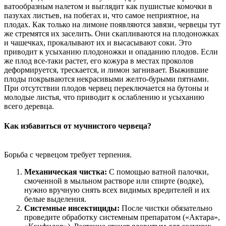
ватообразным налетом и выглядит как пушистые комочки в
пазухах листьев, на побегах и, что самое неприятное, на
плодах. Как только на лимоне появляются завязи, червецы тут
же стремятся их заселить. Они скапливаются на плодоножках
и чашечках, прокалывают их и высасывают соки. Это
приводит к усыханию плодоножки и опаданию плодов. Если
же плод все-таки растет, его кожура в местах проколов
деформируется, трескается, и лимон загнивает. Выжившие
плоды покрываются некрасивыми желто-бурыми пятнами.
При отсутствии плодов червец переключается на бутоны и
молодые листья, что приводит к ослаблению и усыханию
всего деревца.
Как избавиться от мучнистого червеца?
Борьба с червецом требует терпения.
Механическая чистка:
С помощью ватной палочки,
смоченной в мыльном растворе или спирте (водке),
нужно вручную снять всех видимых вредителей и их
белые выделения.
Системные инсектициды:
После чистки обязательно
проведите обработку системным препаратом («Актара»,