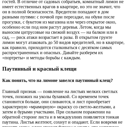
гостей. В отличие от садовых собратьев, комнатный лимон не
имеет естественных врагов в квартире, но это не значит, что
он в полной безопасности. Вредители попадают в дом
разными путями: с почвой при пересадке, на обуви после
прогулки, с букетом из магазина или через открытое окно,
особенно если под ним растут деревья. Летом, когда мы
выносим цитрусовые на свежий воздух — на балкон или в
сад, — риск атаки возрастает в разы. В открытом грунте
лимон могут атаковать до 50 видов вредителей, но в квартире,
как правило, приходится сталкиваться с десятком самых
распространенных и опасных. Давайте разберем их
«портреты» и методы борьбы с каждым.
Паутинный и красный клещи
Как понять, что на лимоне завелся паутинный клещ?
Главный признак — появление на листьях мелких светлых
точек, похожих на уколы булавкой. Со временем точек
становится больше, они сливаются, и лист приобретает
характерную «мраморную» окраску со светло-желтыми, а
затем и бурыми участками. При сильном поражении на
обратной стороне листа и в междоузлиях появляется тонкая
паутина. Листья желтеют, сохнут и опадают. Если вовремя не