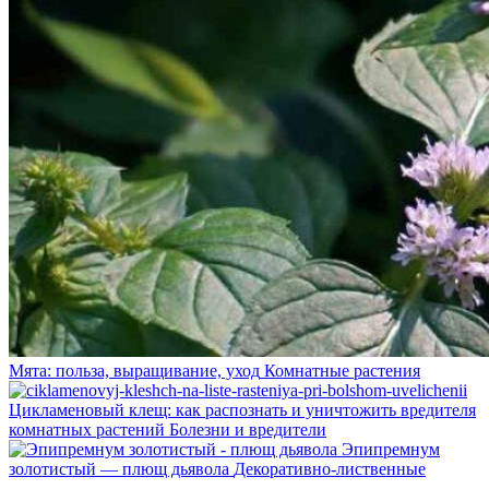
Мята: польза, выращивание, уход
Комнатные растения
Цикламеновый клещ: как распознать и уничтожить вредителя
комнатных растений
Болезни и вредители
Эпипремнум
золотистый — плющ дьявола
Декоративно-лиственные