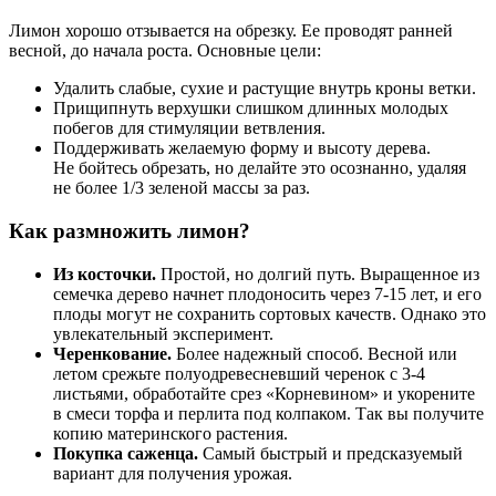
Лимон хорошо отзывается на обрезку. Ее проводят ранней
весной, до начала роста. Основные цели:
Удалить слабые, сухие и растущие внутрь кроны ветки.
Прищипнуть верхушки слишком длинных молодых
побегов для стимуляции ветвления.
Поддерживать желаемую форму и высоту дерева.
Не бойтесь обрезать, но делайте это осознанно, удаляя
не более 1/3 зеленой массы за раз.
Как размножить лимон?
Из косточки.
Простой, но долгий путь. Выращенное из
семечка дерево начнет плодоносить через 7-15 лет, и его
плоды могут не сохранить сортовых качеств. Однако это
увлекательный эксперимент.
Черенкование.
Более надежный способ. Весной или
летом срежьте полуодревесневший черенок с 3-4
листьями, обработайте срез «Корневином» и укорените
в смеси торфа и перлита под колпаком. Так вы получите
копию материнского растения.
Покупка саженца.
Самый быстрый и предсказуемый
вариант для получения урожая.