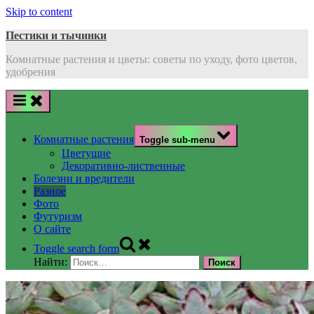
Skip to content
Пестики и тычинки
Комнатные растения и цветы: советы по уходу, фото цветов,
удобрения
Комнатные растения
Toggle sub-menu
Цветущие
Декоративно-лиственные
Болезни и вредители
Разное
Фото
Футуризм
О сайте
Toggle search form
Найти: