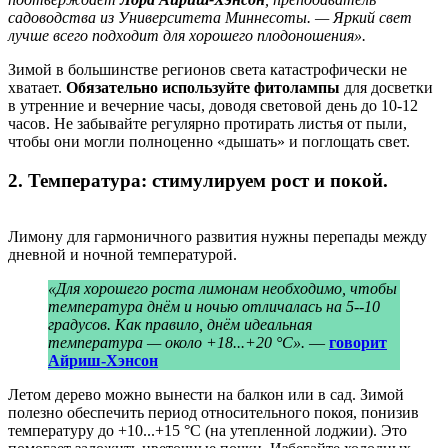
садоводства из Университета Миннесоты. — Яркий свет
лучше всего подходит для хорошего плодоношения».
Зимой в большинстве регионов света катастрофически не
хватает.
Обязательно используйте фитолампы
для досветки
в утренние и вечерние часы, доводя световой день до 10-12
часов. Не забывайте регулярно протирать листья от пыли,
чтобы они могли полноценно «дышать» и поглощать свет.
2. Температура: стимулируем рост и покой.
Лимону для гармоничного развития нужны перепады между
дневной и ночной температурой.
«Для хорошего роста лимонам необходимо, чтобы
температура днём и ночью отличалась на 5--10
градусов. Как правило, днём идеальная
температура — около +18...+20 °C».
—
говорит
Айриш-Хэнсон
Летом дерево можно вынести на балкон или в сад. Зимой
полезно обеспечить период относительного покоя, понизив
температуру до +10...+15 °C (на утепленной лоджии). Это