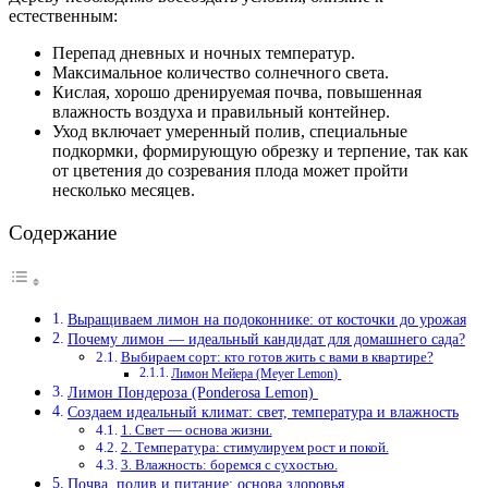
естественным:
Перепад дневных и ночных температур.
Максимальное количество солнечного света.
Кислая, хорошо дренируемая почва, повышенная
влажность воздуха и правильный контейнер.
Уход включает умеренный полив, специальные
подкормки, формирующую обрезку и терпение, так как
от цветения до созревания плода может пройти
несколько месяцев.
Содержание
Выращиваем лимон на подоконнике: от косточки до урожая
Почему лимон — идеальный кандидат для домашнего сада?
Выбираем сорт: кто готов жить с вами в квартире?
Лимон Мейера (Meyer Lemon)
Лимон Пондероза (Ponderosa Lemon)
Создаем идеальный климат: свет, температура и влажность
1. Свет — основа жизни.
2. Температура: стимулируем рост и покой.
3. Влажность: боремся с сухостью.
Почва, полив и питание: основа здоровья