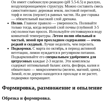
Он имеет слабокислую реакцию (pH 5.5-6.5) и рыхлую,
воздухопроницаемую структуру. Можно составить смесь
самостоятельно: дерновая земля, листовой перегной,
торф и песок (перлит) в равных частях. На дне горшка
— обязательный высокий слой дренажа.
Полив.
Главное правило — умеренность. Поливайте
только тогда, когда верхний слой почвы (глубиной 3-5
см) полностью просох. Используйте отстоявшуюся воду
комнатной температуры.
Летом полив обильный и
частый, зимой при прохладном содержании — очень
редкий и скудный.
Лучше недолить, чем перелить.
Подкормки.
С марта по октябрь, в период активной
вегетации, лимон нуждается в регулярном питании.
Подкармливайте его
специальным удобрением для
цитрусовых
каждые 2-3 недели. Эти комплексы
содержат оптимальный баланс азота, фосфора, калия и
обязательно — микроэлементы (железо, магний, цинк).
Зимой, если дерево находится в прохладе и не растет,
подкормки прекращают.
Формировка, размножение и опыление
Обрезка и формировка.